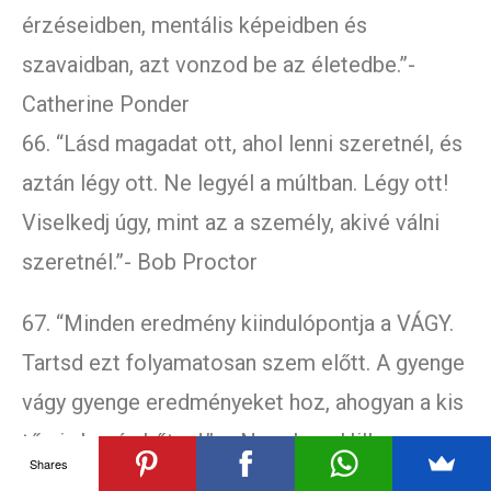
érzéseidben, mentális képeidben és
szavaidban, azt vonzod be az életedbe.”-
Catherine Ponder
66. “Lásd magadat ott, ahol lenni szeretnél, és
aztán légy ott. Ne legyél a múltban. Légy ott!
Viselkedj úgy, mint az a személy, akivé válni
szeretnél.”- Bob Proctor
67. “Minden eredmény kiindulópontja a VÁGY.
Tartsd ezt folyamatosan szem előtt. A gyenge
vágy gyenge eredményeket hoz, ahogyan a kis
tűz is kevés hőt ad.” – Napoleon Hill
Shares
68. “Te egy élő mágnes vagy. Amit az életedbe