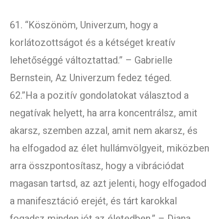
61. “Köszönöm, Univerzum, hogy a
korlátozottságot és a kétséget kreatív
lehetőséggé változtattad.” – Gabrielle
Bernstein, Az Univerzum fedez téged.
62.”Ha a pozitív gondolatokat választod a
negatívak helyett, ha arra koncentrálsz, amit
akarsz, szemben azzal, amit nem akarsz, és
ha elfogadod az élet hullámvölgyeit, miközben
arra összpontosítasz, hogy a vibrációdat
magasan tartsd, az azt jelenti, hogy elfogadod
a manifesztáció erejét, és tárt karokkal
fogadsz minden jót az életedben.” – Diana