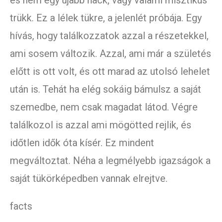
és nem egy újabb hack, vagy valami misztikus
trükk. Ez a lélek tükre, a jelenlét próbája. Egy
hívás, hogy találkozzatok azzal a részetekkel,
ami sosem változik. Azzal, ami már a születés
előtt is ott volt, és ott marad az utolsó lehelet
után is. Tehát ha elég sokáig bámulsz a saját
szemedbe, nem csak magadat látod. Végre
találkozol is azzal ami mögötted rejlik, és
időtlen idők óta kísér. Ez mindent
megváltoztat. Néha a legmélyebb igazságok a
saját tükörképedben vannak elrejtve.
facts