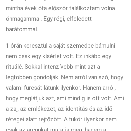
mintha évek óta először találkoztam volna
önmagammal. Egy régi, elfeledett
barátommal.
1 órán keresztül a saját szemedbe bámulni
nem csak egy kísérlet volt. Ez inkább egy
rituálé. Sokkal intenzívebb mint azt a
legtöbben gondolják. Nem arról van szó, hogy
valami furcsát látunk ilyenkor. Hanem arról,
hogy meglátjuk azt, ami mindig is ott volt. Ami
a zaj, az emlékezet, az identitás és az idő
rétegei alatt rejtőzött. A tükör ilyenkor nem
csak az arcunkat mutatja meg, hanem a