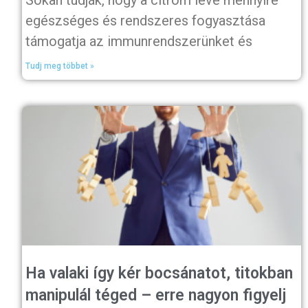
Sokan tudják, hogy a citrom leve mennyire
egészséges és rendszeres fogyasztása
támogatja az immunrendszerünket és
Tudj meg többet »
Ha valaki így kér bocsánatot, titokban
manipulál téged – erre nagyon figyelj