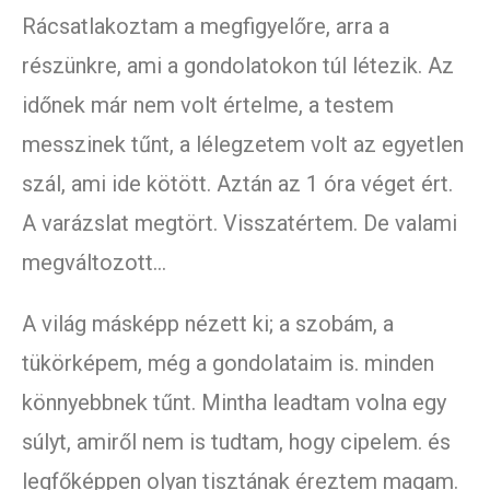
Rácsatlakoztam a megfigyelőre, arra a
részünkre, ami a gondolatokon túl létezik. Az
időnek már nem volt értelme, a testem
messzinek tűnt, a lélegzetem volt az egyetlen
szál, ami ide kötött. Aztán az 1 óra véget ért.
A varázslat megtört. Visszatértem. De valami
megváltozott…
A világ másképp nézett ki; a szobám, a
tükörképem, még a gondolataim is. minden
könnyebbnek tűnt. Mintha leadtam volna egy
súlyt, amiről nem is tudtam, hogy cipelem. és
legfőképpen olyan tisztának éreztem magam.