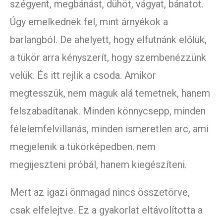
szégyent, megbánást, dühöt, vágyat, bánatot.
Úgy emelkednek fel, mint árnyékok a
barlangból. De ahelyett, hogy elfutnánk előlük,
a tükör arra kényszerít, hogy szembenézzünk
velük. És itt rejlik a csoda. Amikor
megtesszük, nem maguk alá temetnek, hanem
felszabadítanak. Minden könnycsepp, minden
félelemfelvillanás, minden ismeretlen arc, ami
megjelenik a tükörképedben. nem
megijeszteni próbál, hanem kiegészíteni.
Mert az igazi önmagad nincs összetörve,
csak elfelejtve. Ez a gyakorlat eltávolította a