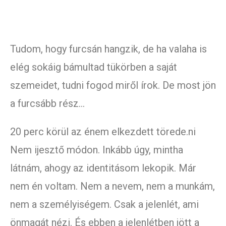
Tudom, hogy furcsán hangzik, de ha valaha is
elég sokáig bámultad tükörben a saját
szemeidet, tudni fogod miről írok. De most jön
a furcsább rész…
20 perc körül az énem elkezdett törede.ni
Nem ijesztő módon. Inkább úgy, mintha
látnám, ahogy az identitásom lekopik. Már
nem én voltam. Nem a nevem, nem a munkám,
nem a személyiségem. Csak a jelenlét, ami
önmagát nézi. És ebben a jelenlétben jött a