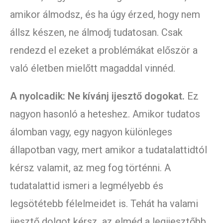
amikor álmodsz, és ha úgy érzed, hogy nem
állsz készen, ne álmodj tudatosan. Csak
rendezd el ezeket a problémákat először a
való életben mielőtt magaddal vinnéd.
A nyolcadik: Ne kívánj ijesztő dogokat.
Ez
nagyon hasonló a heteshez. Amikor tudatos
álomban vagy, egy nagyon különleges
állapotban vagy, mert amikor a tudatalattidtól
kérsz valamit, az meg fog történni. A
tudatalattid ismeri a legmélyebb és
legsötétebb félelmeidet is. Tehát ha valami
ijesztő dolgot kérsz, az elméd a legijesztőbb