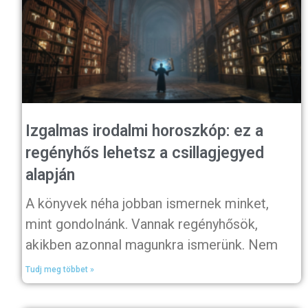
Izgalmas irodalmi horoszkóp: ez a
regényhős lehetsz a csillagjegyed
alapján
A könyvek néha jobban ismernek minket,
mint gondolnánk. Vannak regényhősök,
akikben azonnal magunkra ismerünk. Nem
Tudj meg többet »