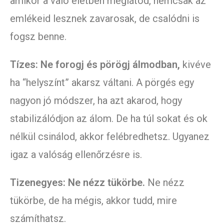
amikor a való életben meglátod, nemcsak az
emlékeid lesznek zavarosak, de csalódni is
fogsz benne.
Tízes: Ne forogj és pörögj álmodban,
kivéve
ha “helyszínt” akarsz váltani. A pörgés egy
nagyon jó módszer, ha azt akarod, hogy
stabilizálódjon az álom. De ha túl sokat és ok
nélkül csinálod, akkor felébredhetsz. Ugyanez
igaz a valóság ellenőrzésre is.
Tizenegyes: Ne nézz tükörbe.
Ne nézz
tükörbe, de ha mégis, akkor tudd, mire
számíthatsz.