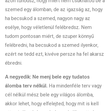
azon tűnődsz, hogy miért nem csukhatod be a
szemed egy álomban, de az igazság az, hogy
ha becsukod a szemed, nagyon nagy az
esélye, hogy véletlenül felébredsz. Nem
tudom pontosan miért, de szuper könnyű
felébredni, ha becsukod a szemed ilyenkor,
ezért ne tedd ezt, kivéve persze ha fel akarsz
ébredni.
A negyedik: Ne menj bele egy tudatos
álomba terv nélkül.
Ha mindenféle terv vagy
cél nélkül mész bele egy világos álomba,
akkor lehet, hogy elfelejted, hogy mit is kell