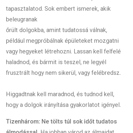
tapasztalatod. Sok embert ismerek, akik
beleugranak
őrült dolgokba, amint tudatossá válnak,
például megpróbálnak épületeket mozgatni
vagy hegyeket létrehozni. Lassan kell felfelé
haladnod, és bármit is teszel, ne legyél
frusztrált hogy nem sikerül, vagy felébredsz.
Higgadtnak kell maradnod, és tudnod kell,
hogy a dolgok irányítása gyakorlatot igényel.
Tizenhárom: Ne tölts túl sok időt tudatos
álmodással.
Ha jobban várod az álmaidat,