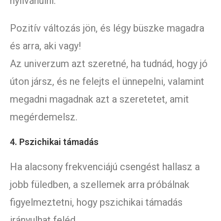
nyilvánulni.
Pozitív változás jön, és légy büszke magadra
és arra, aki vagy!
Az univerzum azt szeretné, ha tudnád, hogy jó
úton jársz, és ne felejts el ünnepelni, valamint
megadni magadnak azt a szeretetet, amit
megérdemelsz.
4. Pszichikai támadás
Ha alacsony frekvenciájú csengést hallasz a
jobb füledben, a szellemek arra próbálnak
figyelmeztetni, hogy pszichikai támadás
irányulhat feléd.