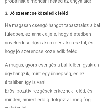
próbálnak elmondani neked az angyalaid!
3. Jó szerencse közeledik feléd
Ha magasan csengő hangot tapasztalsz a bal
füledben, ez annak a jele, hogy életedben
növekedési időszakon mész keresztül, és
hogy jó szerencse közeledik feléd.
A magas, gyors csengés a bal fülben gyakran
úgy hangzik, mint egy ünnepség, és ez
általában így is van!
Erős, pozitív rezgések érkeznek feléd, és
minden, amiért eddig dolgoztál, meg fog