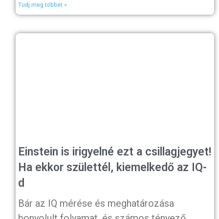
Tudj meg többet »
Einstein is irigyelné ezt a csillagjegyet!
Ha ekkor születtél, kiemelkedő az IQ-
d
Bár az IQ mérése és meghatározása
bonyolult folyamat, és számos tényező