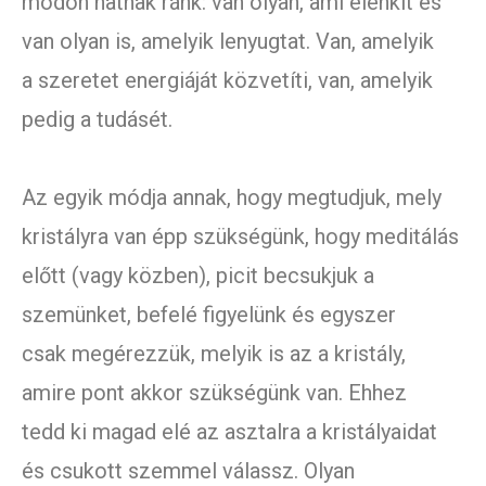
módon hatnak ránk: van olyan, ami élénkít és
van olyan is, amelyik lenyugtat. Van, amelyik
a szeretet energiáját közvetíti, van, amelyik
pedig a tudásét.
Az egyik módja annak, hogy megtudjuk, mely
kristályra van épp szükségünk, hogy meditálás
előtt (vagy közben), picit becsukjuk a
szemünket, befelé figyelünk és egyszer
csak megérezzük, melyik is az a kristály,
amire pont akkor szükségünk van. Ehhez
tedd ki magad elé az asztalra a kristályaidat
és csukott szemmel válassz. Olyan