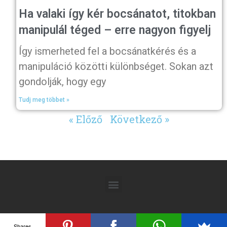
Ha valaki így kér bocsánatot, titokban
manipulál téged – erre nagyon figyelj
Így ismerheted fel a bocsánatkérés és a
manipuláció közötti különbséget. Sokan azt
gondolják, hogy egy
Tudj meg többet »
« Előző
Következő »
Shares