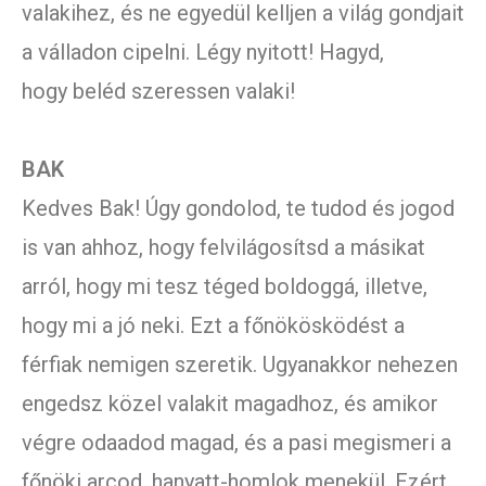
valakihez, és ne egyedül kelljen a világ gondjait
a válladon cipelni. Légy nyitott! Hagyd,
hogy beléd szeressen valaki!
BAK
Kedves Bak! Úgy gondolod, te tudod és jogod
is van ahhoz, hogy felvilágosítsd a másikat
arról, hogy mi tesz téged boldoggá, illetve,
hogy mi a jó neki. Ezt a főnökösködést a
férfiak nemigen szeretik. Ugyanakkor nehezen
engedsz közel valakit magadhoz, és amikor
végre odaadod magad, és a pasi megismeri a
főnöki arcod, hanyatt-homlok menekül. Ezért,