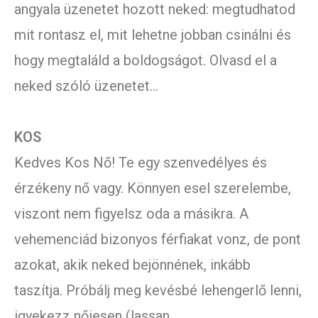
angyala üzenetet hozott neked: megtudhatod
mit rontasz el, mit lehetne jobban csinálni és
hogy megtaláld a boldogságot. Olvasd el a
neked szóló üzenetet…
KOS
Kedves Kos Nő! Te egy szenvedélyes és
érzékeny nő vagy. Könnyen esel szerelembe,
viszont nem figyelsz oda a másikra. A
vehemenciád bizonyos férfiakat vonz, de pont
azokat, akik neked bejönnének, inkább
taszítja. Próbálj meg kevésbé lehengerlő lenni,
igyekezz nőiesen (lassan,