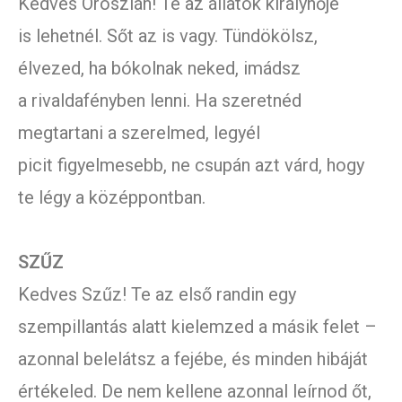
Kedves Oroszlán! Te az állatok királynője
is lehetnél. Sőt az is vagy. Tündökölsz,
élvezed, ha bókolnak neked, imádsz
a rivaldafényben lenni. Ha szeretnéd
megtartani a szerelmed, legyél
picit figyelmesebb, ne csupán azt várd, hogy
te légy a középpontban.
SZŰZ
Kedves Szűz! Te az első randin egy
szempillantás alatt kielemzed a másik felet –
azonnal belelátsz a fejébe, és minden hibáját
értékeled. De nem kellene azonnal leírnod őt,