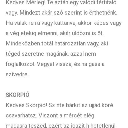
Kedves Mérleg! Te aztán egy valódi férfifaló
vagy. Mindezt akár szó szerint is érthetnénk.
Ha valakire rá vagy kattanva, akkor képes vagy
a végletekig elmenni, akár üldözni is őt.
Mindeközben totál határozatlan vagy, aki
téged szeretne magának, azzal nem
foglalkozol. Vegyél vissza, és halgass a
szívedre.
SKORPIÓ
Kedves Skorpió! Szinte bárkit az ujjad köré
csavarhatsz. Viszont a mércét elég
magasra teszed, ezért az igazit hihetetlenül