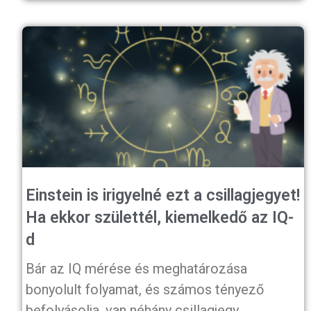
Einstein is irigyelné ezt a csillagjegyet!
Ha ekkor születtél, kiemelkedő az IQ-
d
Bár az IQ mérése és meghatározása
bonyolult folyamat, és számos tényező
befolyásolja, van néhány csillagjegy,