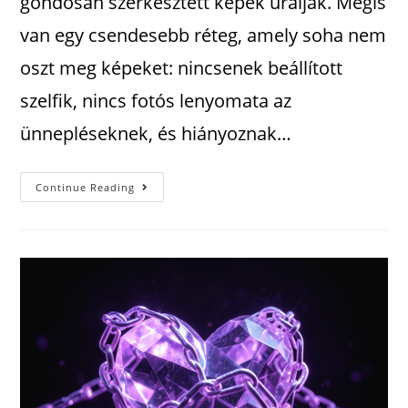
gondosan szerkesztett képek uralják. Mégis
van egy csendesebb réteg, amely soha nem
oszt meg képeket: nincsenek beállított
szelfik, nincs fotós lenyomata az
ünnepléseknek, és hiányoznak…
Continue Reading