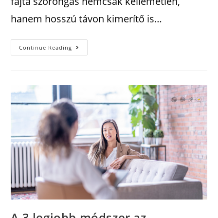
fajta szorongás nemcsak kellemetlen,
hanem hosszú távon kimerítő is…
Continue Reading
A 3 legjobb módszer az