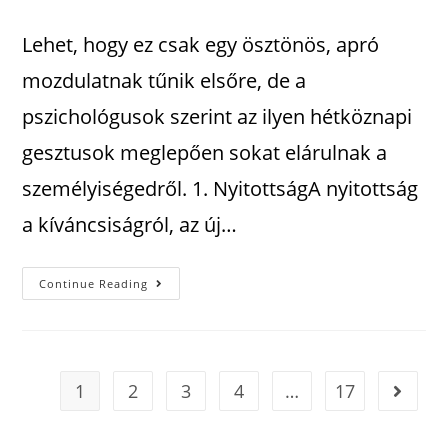
Lehet, hogy ez csak egy ösztönös, apró
mozdulatnak tűnik elsőre, de a
pszichológusok szerint az ilyen hétköznapi
gesztusok meglepően sokat elárulnak a
személyiségedről. 1. NyitottságA nyitottság
a kíváncsiságról, az új…
Continue Reading
1
2
3
4
…
17