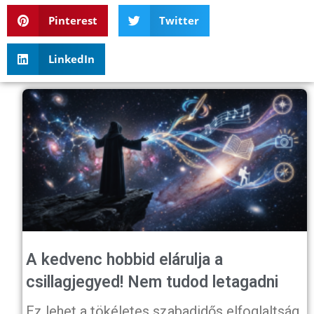
Pinterest
Twitter
LinkedIn
A kedvenc hobbid elárulja a
csillagjegyed! Nem tudod letagadni
Ez lehet a tökéletes szabadidős elfoglaltság