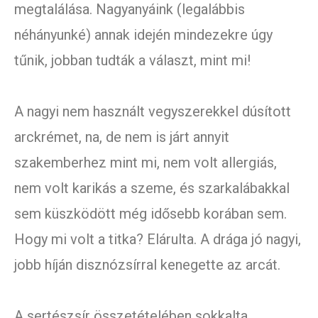
megtalálása. Nagyanyáink (legalábbis
néhányunké) annak idején mindezekre úgy
tűnik, jobban tudták a választ, mint mi!
A nagyi nem használt vegyszerekkel dúsított
arckrémet, na, de nem is járt annyit
szakemberhez mint mi, nem volt allergiás,
nem volt karikás a szeme, és szarkalábakkal
sem küszködött még idősebb korában sem.
Hogy mi volt a titka? Elárulta. A drága jó nagyi,
jobb híján disznózsírral kenegette az arcát.
A sertészsír összetételében sokkalta