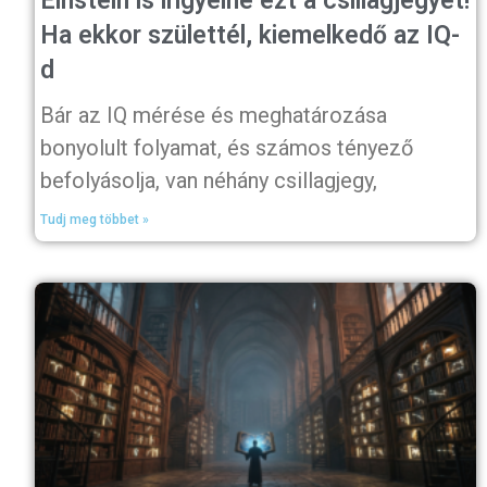
Einstein is irigyelné ezt a csillagjegyet!
Ha ekkor születtél, kiemelkedő az IQ-
d
Bár az IQ mérése és meghatározása
bonyolult folyamat, és számos tényező
befolyásolja, van néhány csillagjegy,
Tudj meg többet »