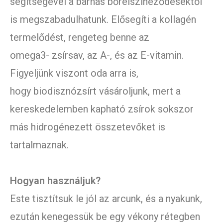
segítségével a barnás bőrelszíneződésektől
is megszabadulhatunk. Elősegíti a kollagén
termelődést, rengeteg benne az
omega3- zsírsav, az A-, és az E-vitamin.
Figyeljünk viszont oda arra is,
hogy biodisznózsírt vásároljunk, mert a
kereskedelemben kapható zsírok sokszor
más hidrogénezett összetevőket is
tartalmaznak.
Hogyan használjuk?
Este tisztítsuk le jól az arcunk, és a nyakunk,
ezután kenegessük be egy vékony rétegben