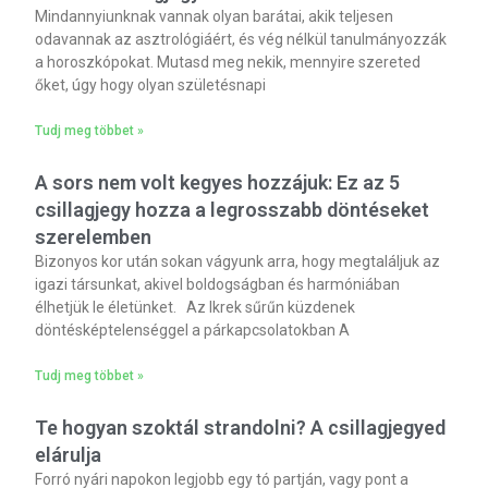
Mindannyiunknak vannak olyan barátai, akik teljesen
odavannak az asztrológiáért, és vég nélkül tanulmányozzák
a horoszkópokat. Mutasd meg nekik, mennyire szereted
őket, úgy hogy olyan születésnapi
Tudj meg többet »
A sors nem volt kegyes hozzájuk: Ez az 5
csillagjegy hozza a legrosszabb döntéseket
szerelemben
Bizonyos kor után sokan vágyunk arra, hogy megtaláljuk az
igazi társunkat, akivel boldogságban és harmóniában
élhetjük le életünket. Az Ikrek sűrűn küzdenek
döntésképtelenséggel a párkapcsolatokban A
Tudj meg többet »
Te hogyan szoktál strandolni? A csillagjegyed
elárulja
Forró nyári napokon legjobb egy tó partján, vagy pont a