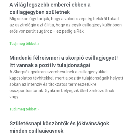
A világ legszebb emberei ebben a
csillagjegyben születnek
Míg sokan úgy tartják, hogy a valódi szépség belülről fakad,
az asztrológia azt állítja, hogy az egyik csillagjegy különösen
erős vonzerőt sugároz – ez pedig a Rák.
Tudj meg többet »
Mindenki félreismeri a skorpió csillagjegyet!
Itt vannak a pozitív tulajdonságai
A Skorpiók gyakran szembesülnek a csillagjegyükkel
kapcsolatos tévhitekkel, mert a pozitív tulajdonságaik helyett
sokan az intenzív és titokzatos természetükre
összpontosítanak. Gyakran bélyegzik őket zárkózottnak
vagy
Tudj meg többet »
Születésnapi köszöntők és jókívánságok
minden csillagjegynek