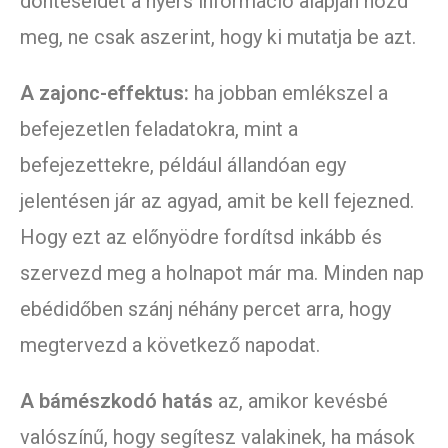
döntéseidet a nyers információ alapján hozd
meg, ne csak aszerint, hogy ki mutatja be azt.
A zajonc-effektus:
ha jobban emlékszel a
befejezetlen feladatokra, mint a
befejezettekre, például állandóan egy
jelentésen jár az agyad, amit be kell fejezned.
Hogy ezt az előnyödre fordítsd inkább és
szervezd meg a holnapot már ma. Minden nap
ebédidőben szánj néhány percet arra, hogy
megtervezd a következő napodat.
A bámészkodó hatás
az, amikor kevésbé
valószínű, hogy segítesz valakinek, ha mások