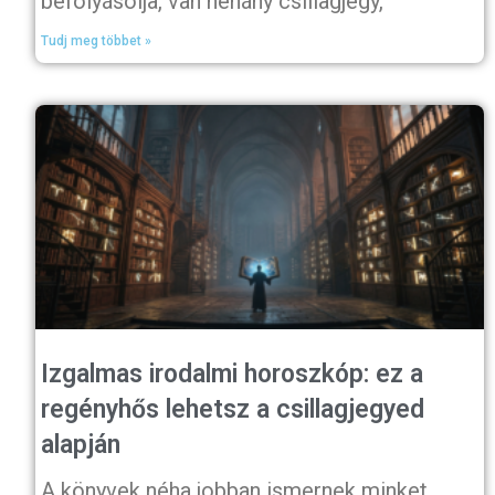
befolyásolja, van néhány csillagjegy,
Tudj meg többet »
Izgalmas irodalmi horoszkóp: ez a
regényhős lehetsz a csillagjegyed
alapján
A könyvek néha jobban ismernek minket,