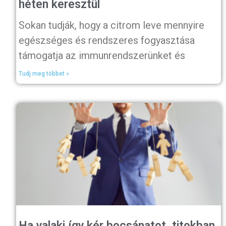
héten keresztül
Sokan tudják, hogy a citrom leve mennyire
egészséges és rendszeres fogyasztása
támogatja az immunrendszerünket és
Tudj meg többet »
Ha valaki így kér bocsánatot, titokban