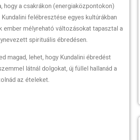
a, hogy a csakrákon (energiaközpontokon)
A Kundalini felébresztése egyes kultúrákban
sok ember mélyreható változásokat tapasztal a
ynevezett spirituális ébredésen.
d magad, lehet, hogy Kundalini ébredést
szemmel látnál dolgokat, új füllel hallanád a
tolnád az ételeket.