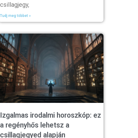
csillagjegy,
Tudj meg többet »
Izgalmas irodalmi horoszkóp: ez
a regényhős lehetsz a
csillagjegyed alapján