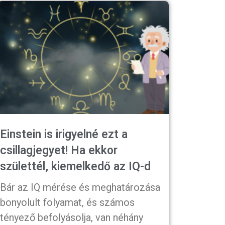
Einstein is irigyelné ezt a
csillagjegyet! Ha ekkor
születtél, kiemelkedő az IQ-d
Bár az IQ mérése és meghatározása
bonyolult folyamat, és számos
tényező befolyásolja, van néhány