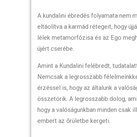
A kundalini ébredés folyamata nem min
eltáolítva a karmád rétegeit, hogy újj
lélek metamorfózisa és az Ego megh
újért cserébe.
Amint a Kundalini felébredt, tudatala
Nemcsak a legrosszabb félelmeinkke
érzéssel is, hogy az általunk a valós
összetörik. A legrosszabb dolog, ami
hogy a valóságunkban minden csak illú
embert az őrületbe kergeti.