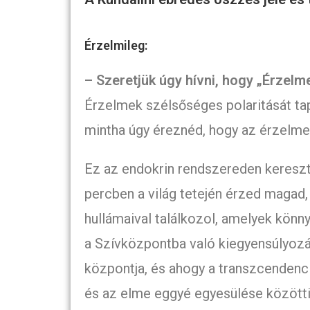
Érzelmileg:
– Szeretjük úgy hívni, hogy „Érzelm
Érzelmek szélsőséges polaritását tap
mintha úgy éreznéd, hogy az érzelmei
Ez az endokrin rendszereden keresz
percben a világ tetején érzed magad
hullámaival találkozol, amelyek könn
a Szívközpontba való kiegyensúlyozá
központja, és ahogy a transzcendenc
és az elme eggyé egyesülése közötti 