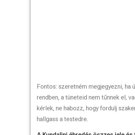
Fontos: szeretném megjegyezni, ha ú
rendben, a tüneteid nem tűnnek el, va
kérlek, ne habozz, hogy fordulj sza
hallgass a testedre.
A Kundalini ébredés öszzes jele és 