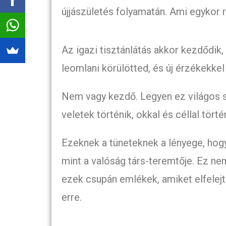
újjászületés folyamatán. Ami egykor r
Az igazi tisztánlátás akkor kezdődik,
leomlani körülötted, és új érzékekkel 
Nem vagy kezdő. Legyen ez világos s
veletek történik, okkal és céllal törté
Ezeknek a tüneteknek a lényege, hogy
mint a valóság társ-teremtője. Ez nem
ezek csupán emlékek, amiket elfele
erre.