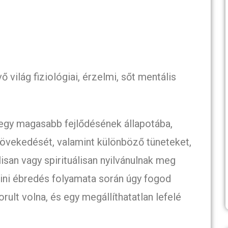
 világ fiziológiai, érzelmi, sőt mentális
egy magasabb fejlődésének állapotába,
növekedését, valamint különböző tüneteket,
lisan vagy spirituálisan nyilvánulnak meg
ini ébredés folyamata során úgy fogod
orult volna, és egy megállíthatatlan lefelé