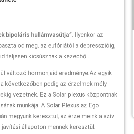
ek bipoláris hullámvasútja”
. Ilyenkor az
asztalod meg, az eufóriától a depresszióig,
d teljesen kicsúsznak a kezedből.
tül változó hormonjaid eredménye.Az egyik
, a következőben pedig az érzelmek mély
yekig vezetnek. Ez a Solar plexus központnak
sának munkája. A Solar Plexus az Ego
ián megyünk keresztül, az érzelmeink a szív
javítási állapoton mennek keresztül.