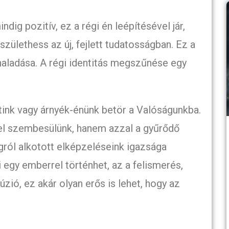
dig pozitív, ez a régi én leépítésével jár,
ászülethess az új, fejlett tudatosságban. Ez a
aladása. A régi identitás megszűnése egy
ttink vagy árnyék-énünk betör a Valóságunkba.
l szembesülünk, hanem azzal a gyűrődő
ágról alkotott elképzeléseink igazsága
 egy emberrel történhet, az a felismerés,
zió, ez akár olyan erős is lehet, hogy az