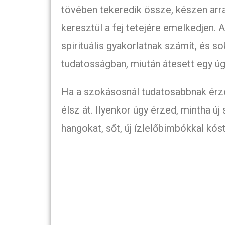
tövében tekeredik össze, készen arr
keresztül a fej tetejére emelkedjen. 
spirituális gyakorlatnak számít, és 
tudatosságban, miután átesett egy úg
Ha a szokásosnál tudatosabbnak érze
élsz át. Ilyenkor úgy érzed, mintha új 
hangokat, sőt, új ízlelőbimbókkal kós