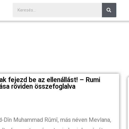
k fejezd be az ellenállást! – Rumi
ása röviden összefoglalva
l ad-Dīn Muhammad Rūmī, más néven Mevlana,