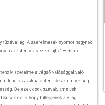
ly tüzével ég. A szerelmesek nyomot hagynak
járása az Istenhez vezető ajtó.” – Rumi
intenzív szerelme a végső valósággal való
nem lehet szavakba önteni, de az emberiség
 üresség. De ezek csak szavak, amelyek
tikusok célja, hogy túllépjenek a világi