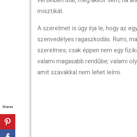
verseiben utal, még akkor sem, ha an
misztikát.
A szerelmet is úgy írja le, hogy az
szenvedélyes ragaszkodás. Rumi, mag
szerelmes; csak éppen nem egy fizik
valami magasabb rendűbe; valami oly
amit szavakkal nem lehet leírni.
Shares