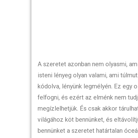
A szeretet azonban nem olyasmi, ami r
isteni lényeg olyan valami, ami túlm
kódolva, lényünk legmélyén. Ez egy 
felfogni, és ezért az elménk nem tud
megízlelhetjük. És csak akkor tárulha
világához köt bennünket, és eltávolít
bennünket a szeretet határtalan óceán