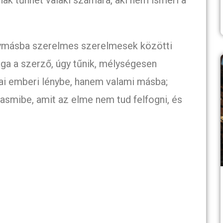
nak tűnhet valaki számára, aki nem ismeri a
 egymásba szerelmes szerelmesek közötti
a a szerző, úgy tűnik, mélységesen
ai emberi lénybe, hanem valami másba;
asmibe, amit az elme nem tud felfogni, és