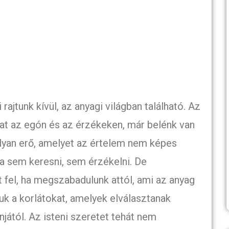
ajtunk kívül, az anyagi világban található. Az
utat az egón és az érzékeken, már belénk van
olyan erő, amelyet az értelem nem képes
ja sem keresni, sem érzékelni. De
t fel, ha megszabadulunk attól, ami az anyag
juk a korlátokat, amelyek elválasztanak
jától. Az isteni szeretet tehát nem