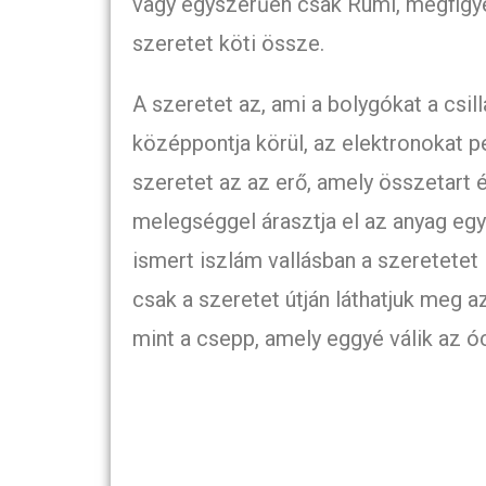
vagy egyszerűen csak Rumi, megfigye
szeretet köti össze.
A szeretet az, ami a bolygókat a csill
középpontja körül, az elektronokat p
szeretet az az erő, amely összetart 
melegséggel árasztja el az anyag egy
ismert iszlám vallásban a szeretetet i
csak a szeretet útján láthatjuk meg a
mint a csepp, amely eggyé válik az ó