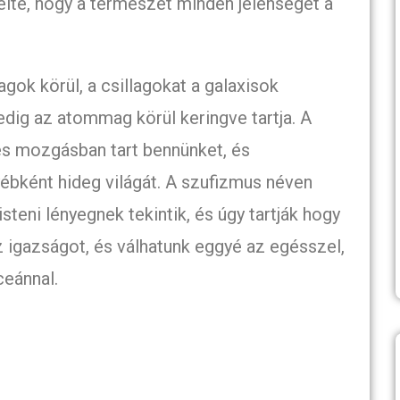
lte, hogy a természet minden jelenségét a
agok körül, a csillagokat a galaxisok
edig az atommag körül keringve tartja. A
és mozgásban tart bennünket, és
ébként hideg világát. A szufizmus néven
steni lényegnek tekintik, és úgy tartják hogy
z igazságot, és válhatunk eggyé az egésszel,
ceánnal.