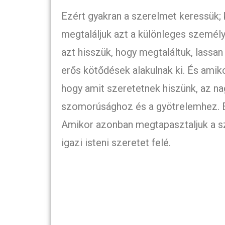
Ezért gyakran a szerelmet keressük; 
megtaláljuk azt a különleges személyt
azt hisszük, hogy megtaláltuk, lassan
erős kötődések alakulnak ki. És amiko
hogy amit szeretetnek hiszünk, az nag
szomorúsághoz és a gyötrelemhez. Ez
Amikor azonban megtapasztaljuk a sz
igazi isteni szeretet felé.