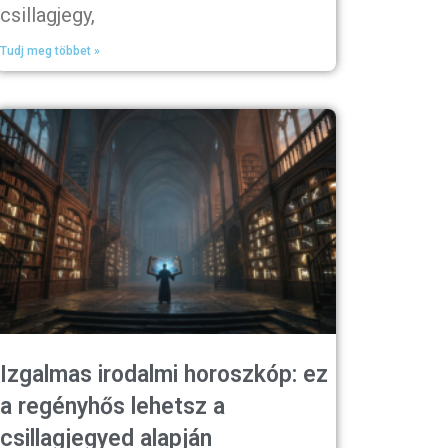
csillagjegy,
Tudj meg többet »
Izgalmas irodalmi horoszkóp: ez
a regényhős lehetsz a
csillagjegyed alapján