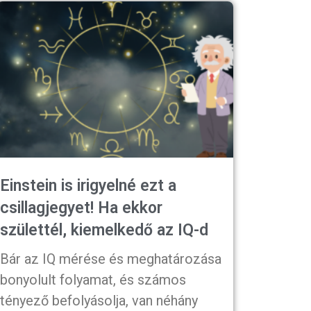
Einstein is irigyelné ezt a
csillagjegyet! Ha ekkor
születtél, kiemelkedő az IQ-d
Bár az IQ mérése és meghatározása
bonyolult folyamat, és számos
tényező befolyásolja, van néhány