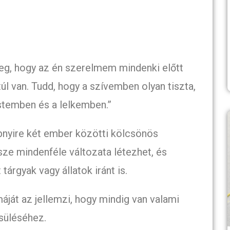
 meg, hogy az én szerelmem mindenki előtt
túl van. Tudd, hogy a szívemben olyan tiszta,
estemben és a lelkemben.”
bnyire két ember közötti kölcsönös
ze mindenféle változata létezhet, és
árgyak vagy állatok iránt is.
áját az jellemzi, hogy mindig van valami
esüléséhez.