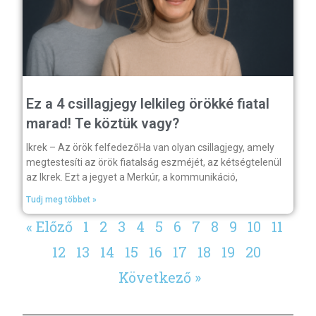
Ez a 4 csillagjegy lelkileg örökké fiatal
marad! Te köztük vagy?
Ikrek – Az örök felfedezőHa van olyan csillagjegy, amely
megtestesíti az örök fiatalság eszméjét, az kétségtelenül
az Ikrek. Ezt a jegyet a Merkúr, a kommunikáció,
Tudj meg többet »
« Előző
1
2
3
4
5
6
7
8
9
10
11
12
13
14
15
16
17
18
19
20
Következő »