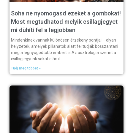
Soha ne nyomogasd ezeket a gombokat!
Most megtudhatod melyik csillagjegyet
mi dühíti fel a legjobban
Mindenkinek vannak különösen érzékeny pontjai – olyan
helyzetek, amelyek pillanatok alatt fel tudják bosszantani
még a legnyugodtabb embert is.Az asztrológia szerint a
csillagjegyünk sokat elárul
Tudj meg többet »