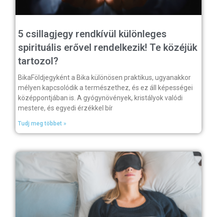
5 csillagjegy rendkívül különleges
spirituális erővel rendelkezik! Te közéjük
tartozol?
BikaFöldjegyként a Bika különösen praktikus, ugyanakkor
mélyen kapcsolódik a természethez, és ez áll képességei
középpontjában is. A gyógynövények, kristályok valódi
mestere, és egyedi érzékkel bír
Tudj meg többet »