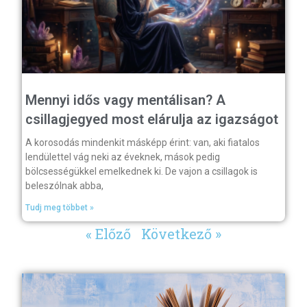
Mennyi idős vagy mentálisan? A
csillagjegyed most elárulja az igazságot
A korosodás mindenkit másképp érint: van, aki fiatalos
lendülettel vág neki az éveknek, mások pedig
bölcsességükkel emelkednek ki. De vajon a csillagok is
beleszólnak abba,
Tudj meg többet »
« Előző
Következő »