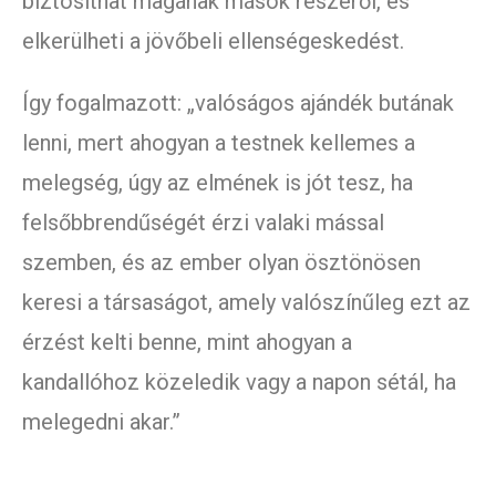
biztosíthat magának mások részéről, és
elkerülheti a jövőbeli ellenségeskedést.
Így fogalmazott: „valóságos ajándék butának
lenni, mert ahogyan a testnek kellemes a
melegség, úgy az elmének is jót tesz, ha
felsőbbrendűségét érzi valaki mással
szemben, és az ember olyan ösztönösen
keresi a társaságot, amely valószínűleg ezt az
érzést kelti benne, mint ahogyan a
kandallóhoz közeledik vagy a napon sétál, ha
melegedni akar.”