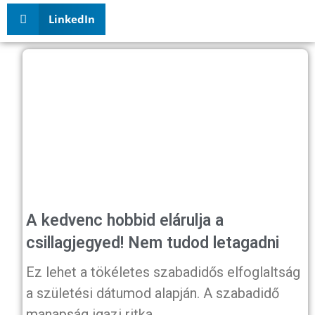
LinkedIn
A kedvenc hobbid elárulja a
csillagjegyed! Nem tudod letagadni
Ez lehet a tökéletes szabadidős elfoglaltság
a születési dátumod alapján. A szabadidő
manapság igazi ritka