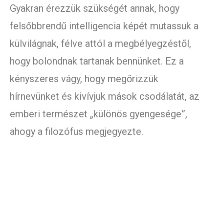
Gyakran érezzük szükségét annak, hogy
felsőbbrendű intelligencia képét mutassuk a
külvilágnak, félve attól a megbélyegzéstől,
hogy bolondnak tartanak bennünket. Ez a
kényszeres vágy, hogy megőrizzük
hírnevünket és kivívjuk mások csodálatát, az
emberi természet „különös gyengesége”,
ahogy a filozófus megjegyezte.