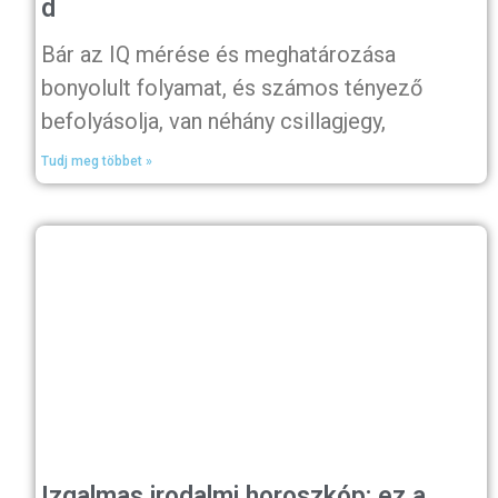
d
Bár az IQ mérése és meghatározása
bonyolult folyamat, és számos tényező
befolyásolja, van néhány csillagjegy,
Tudj meg többet »
Izgalmas irodalmi horoszkóp: ez a