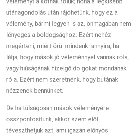
véleményt alkotnak róluk; noha a legkisebb
utánagondolás után rájöhetünk, hogy ez a
vélemény, bármi legyen is az, önmagában nem
lényeges a boldogsághoz. Ezért nehéz
megérteni, miért örül mindenki annyira, ha
látja, hogy mások jó véleménnyel vannak róla,
vagy hiúságának hízelgő dolgokat mondanak
róla. Ezért nem szeretnénk, hogy butának
nézzenek bennünket.
De ha túlságosan mások véleményére
összpontosítunk, akkor szem elől
téveszthetjük azt, ami igazán előnyös