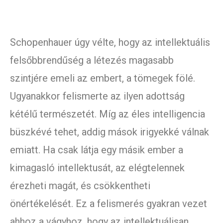
Schopenhauer úgy vélte, hogy az intellektuális
felsőbbrendűség a létezés magasabb
szintjére emeli az embert, a tömegek fölé.
Ugyanakkor felismerte az ilyen adottság
kétélű természetét. Míg az éles intelligencia
büszkévé tehet, addig mások irigyekké válnak
emiatt. Ha csak látja egy másik ember a
kimagasló intellektusát, az elégtelennek
érezheti magát, és csökkentheti
önértékelését. Ez a felismerés gyakran vezet
ahhoz a vágyhoz, hogy az intellektuálisan