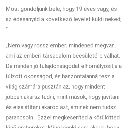
Most gondoljunk bele, hogy 19 éves vagy, és
az édesanyád a következő levelet küldi neked;
“
„Nem vagy rossz ember; mindened megvan,
ami az emberi társadalom becsületére válhat.
De minden jó tulajdonságodat elhomályosítja a
túlzott okosságod, és haszontalanná tesz a
világ számára pusztán az, hogy mindent
jobban akarsz tudni, mint mások, hogy javítani
és elsajátítani akarod azt, aminek nem tudsz
parancsolni. Ezzel megkeseríted a körülötted
lévő embereket. Mivel senki sem akarja, hogy