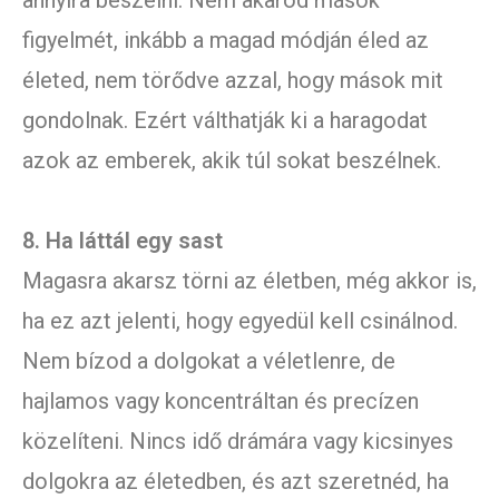
annyira beszélni. Nem akarod mások
figyelmét, inkább a magad módján éled az
életed, nem törődve azzal, hogy mások mit
gondolnak. Ezért válthatják ki a haragodat
azok az emberek, akik túl sokat beszélnek.
8. Ha láttál egy sast
Magasra akarsz törni az életben, még akkor is,
ha ez azt jelenti, hogy egyedül kell csinálnod.
Nem bízod a dolgokat a véletlenre, de
hajlamos vagy koncentráltan és precízen
közelíteni. Nincs idő drámára vagy kicsinyes
dolgokra az életedben, és azt szeretnéd, ha