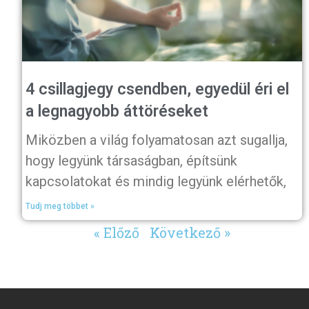
4 csillagjegy csendben, egyedül éri el
a legnagyobb áttöréseket
Miközben a világ folyamatosan azt sugallja,
hogy legyünk társaságban, építsünk
kapcsolatokat és mindig legyünk elérhetők,
Tudj meg többet »
« Előző
Következő »