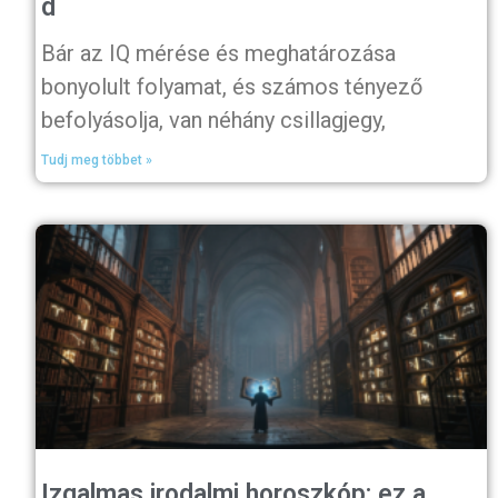
d
Bár az IQ mérése és meghatározása
bonyolult folyamat, és számos tényező
befolyásolja, van néhány csillagjegy,
Tudj meg többet »
Izgalmas irodalmi horoszkóp: ez a