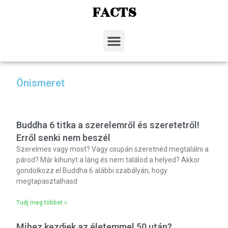
FACTS
Önismeret
Buddha 6 titka a szerelemről és szeretetről!
Erről senki nem beszél
Szerelmes vagy most? Vagy csupán szeretnéd megtalálni a
párod? Már kihunyt a láng és nem találod a helyed? Akkor
gondolkozz el Buddha 6 alábbi szabályán, hogy
megtapasztalhasd
Tudj meg többet »
Mihez kezdjek az életemmel 50 után?