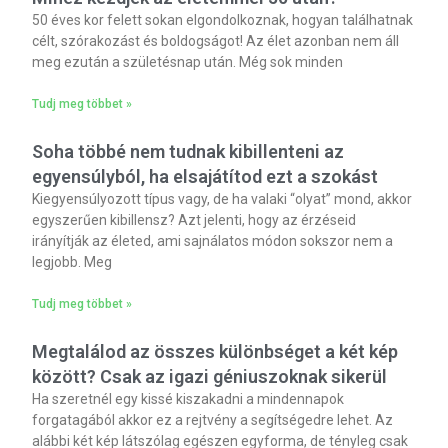
50 éves kor felett sokan elgondolkoznak, hogyan találhatnak
célt, szórakozást és boldogságot! Az élet azonban nem áll
meg ezután a születésnap után. Még sok minden
Tudj meg többet »
Soha többé nem tudnak kibillenteni az
egyensúlyból, ha elsajátítod ezt a szokást
Kiegyensúlyozott típus vagy, de ha valaki “olyat” mond, akkor
egyszerűen kibillensz? Azt jelenti, hogy az érzéseid
irányítják az életed, ami sajnálatos módon sokszor nem a
legjobb. Meg
Tudj meg többet »
Megtalálod az összes különbséget a két kép
között? Csak az igazi géniuszoknak sikerül
Ha szeretnél egy kissé kiszakadni a mindennapok
forgatagából akkor ez a rejtvény a segítségedre lehet. Az
alábbi két kép látszólag egészen egyforma, de tényleg csak