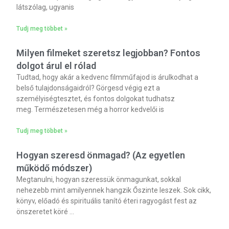
látszólag, ugyanis
Tudj meg többet »
Milyen filmeket szeretsz legjobban? Fontos
dolgot árul el rólad
Tudtad, hogy akár a kedvenc filmműfajod is árulkodhat a
belső tulajdonságaidról? Görgesd végig ezt a
személyiségtesztet, és fontos dolgokat tudhatsz
meg. Természetesen még a horror kedvelői is
Tudj meg többet »
Hogyan szeresd önmagad? (Az egyetlen
működő módszer)
Megtanulni, hogyan szeressük önmagunkat, sokkal
nehezebb mint amilyennek hangzik Őszinte leszek. Sok cikk,
könyv, előadó és spirituális tanító éteri ragyogást fest az
önszeretet köré …