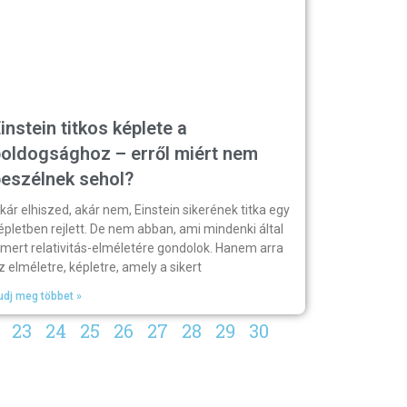
instein titkos képlete a
boldogsághoz – erről miért nem
beszélnek sehol?
kár elhiszed, akár nem, Einstein sikerének titka egy
épletben rejlett. De nem abban, ami mindenki által
smert relativitás-elméletére gondolok. Hanem arra
z elméletre, képletre, amely a sikert
udj meg többet »
23
24
25
26
27
28
29
30