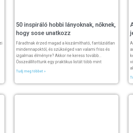
50 inspiráló hobbi lányoknak, nőknek,
A
hogy sose unatkozz
j
zi
Fáradtnak érzed magad a kiszámítható, fantáziátlan
A
mindennapoktól, és szükséged van valami friss és
a
izgalmas élményre? Akkor ne keress tovább…
k
Összeállítottunk egy praktikus listát több mint
v
a
Tudj meg többet »
T