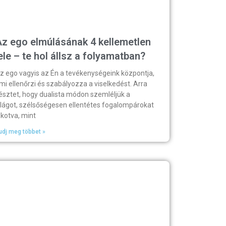
z ego elmúlásának 4 kellemetlen
ele – te hol állsz a folyamatban?
z ego vagyis az Én a tevékenységeink központja,
mi ellenőrzi és szabályozza a viselkedést. Arra
észtet, hogy dualista módon szemléljük a
ilágot, szélsőségesen ellentétes fogalompárokat
lkotva, mint
udj meg többet »