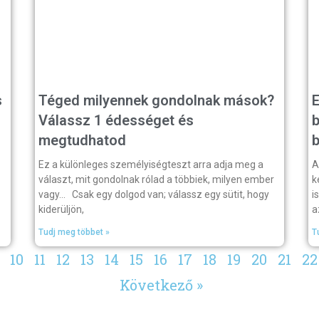
s
Téged milyennek gondolnak mások?
E
Válassz 1 édességet és
megtudhatod
Ez a különleges személyiségteszt arra adja meg a
A
választ, mit gondolnak rólad a többiek, milyen ember
k
vagy… Csak egy dolgod van; válassz egy sütit, hogy
i
kiderüljön,
a
Tudj meg többet »
T
10
11
12
13
14
15
16
17
18
19
20
21
22
Következő »