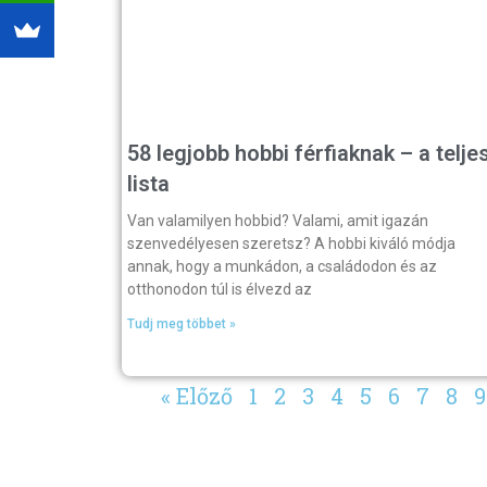
58 legjobb hobbi férfiaknak – a telje
lista
Van valamilyen hobbid? Valami, amit igazán
szenvedélyesen szeretsz? A hobbi kiváló módja
annak, hogy a munkádon, a családodon és az
otthonodon túl is élvezd az
Tudj meg többet »
« Előző
1
2
3
4
5
6
7
8
9