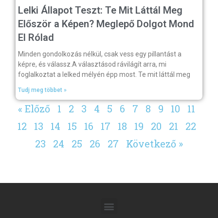
Lelki Állapot Teszt: Te Mit Láttál Meg
Először a Képen? Meglepő Dolgot Mond
El Rólad
Minden gondolkozás nélkül, csak vess egy pillantást a
képre, és válassz.A választásod rávilágít arra, mi
foglalkoztat a lelked mélyén épp most. Te mit láttál meg
Tudj meg többet »
« Előző
1
2
3
4
5
6
7
8
9
10
11
12
13
14
15
16
17
18
19
20
21
22
23
24
25
26
27
Következő »