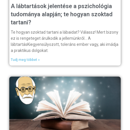
A lábtartások jelentése a pszichológia
tudománya alapján; te hogyan szoktad
tartani?
Te hogyan szoktad tartani a lábaidat? Válassz! Mert bizony
ez is rengeteget árulkodik a jellemünkről… A
lábtartásKiegyensúlyozott, toleráns ember vagy, aki imádja
a praktikus dolgokat.
Tudj meg többet »