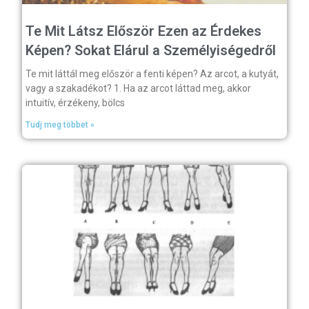
Te Mit Látsz Először Ezen az Érdekes
Képen? Sokat Elárul a Személyiségedről
Te mit láttál meg először a fenti képen? Az arcot, a kutyát,
vagy a szakadékot? 1. Ha az arcot láttad meg, akkor
intuitív, érzékeny, bölcs
Tudj meg többet »