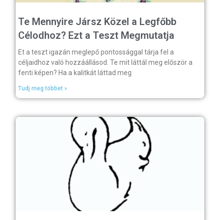
Te Mennyire Jársz Közel a Legfőbb
Célodhoz? Ezt a Teszt Megmutatja
Et a teszt igazán meglepő pontossággal tárja fel a
céljaidhoz való hozzáállásod. Te mit láttál meg először a
fenti képen? Ha a kalitkát láttad meg
Tudj meg többet »