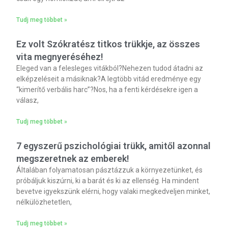
Tudj meg többet »
Ez volt Szókratész titkos trükkje, az összes
vita megnyeréséhez!
Eleged van a felesleges vitákból?Nehezen tudod átadni az
elképzeléseit a másiknak?A legtöbb vitád eredménye egy
“kimerítő verbális harc”?Nos, ha a fenti kérdésekre igen a
válasz,
Tudj meg többet »
7 egyszerű pszichológiai trükk, amitől azonnal
megszeretnek az emberek!
Általában folyamatosan pásztázzuk a környezetünket, és
próbáljuk kiszúrni, ki a barát és ki az ellenség. Ha mindent
bevetve igyekszünk elérni, hogy valaki megkedveljen minket,
nélkülözhetetlen,
Tudj meg többet »