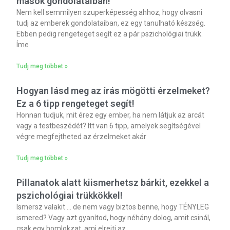
mások gondolataiban!
Nem kell semmilyen szuperképesség ahhoz, hogy olvasni
tudj az emberek gondolataiban, ez egy tanulható készség.
Ebben pedig rengeteget segít ez a pár pszichológiai trükk.
Íme
Tudj meg többet »
Hogyan lásd meg az írás mögötti érzelmeket?
Ez a 6 tipp rengeteget segít!
Honnan tudjuk, mit érez egy ember, ha nem látjuk az arcát
vagy a testbeszédét? Itt van 6 tipp, amelyek segítségével
végre megfejtheted az érzelmeket akár
Tudj meg többet »
Pillanatok alatt kiismerhetsz bárkit, ezekkel a
pszichológiai trükkökkel!
Ismersz valakit … de nem vagy biztos benne, hogy TÉNYLEG
ismered? Vagy azt gyanítod, hogy néhány dolog, amit csinál,
csak egy homlokzat, ami elrejti az